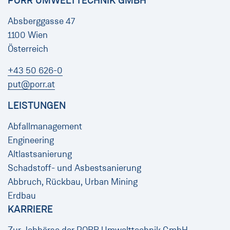
PORR UMWELTTECHNIK GMBH
Absberggasse 47
1100 Wien
Österreich
+43 50 626-0
put@porr.at
LEISTUNGEN
Abfallmanagement
Engineering
Altlastsanierung
Schadstoff- und Asbestsanierung
Abbruch, Rückbau, Urban Mining
Erdbau
KARRIERE
Zur Jobbörse der PORR Umwelttechnik GmbH